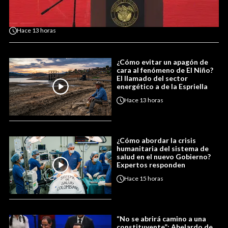
Hace
13 horas
¿Cómo evitar un apagón de
cara al fenómeno de El Niño?
El llamado del sector
energético a de la Espriella
Hace
13 horas
¿Cómo abordar la crisis
humanitaria del sistema de
salud en el nuevo Gobierno?
Expertos responden
Hace
15 horas
“No se abrirá camino a una
constituyente”: Abelardo de