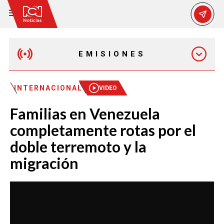
EMISIONES
EMISIÓN 12:30 PM
INTERNACIONAL
VIDEO
Familias en Venezuela
EMISIÓN 7:00 PM
completamente rotas por el
doble terremoto y la
migración