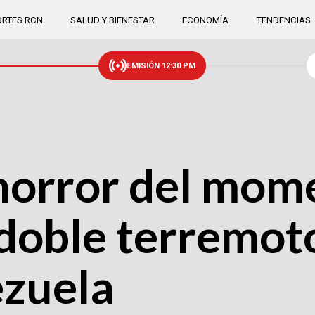
RTES RCN
SALUD Y BIENESTAR
ECONOMÍA
TENDENCIAS
EMISIÓN 12:30 PM
 horror del mom
 doble terremot
ezuela