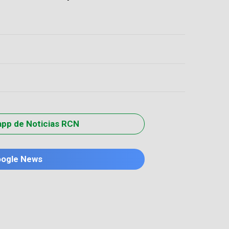
app de Noticias RCN
oogle News