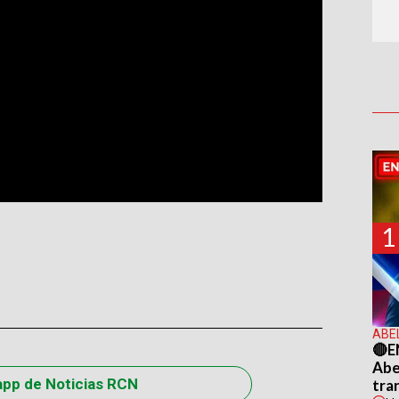
1
ABE
🔴E
Abel
app de Noticias RCN
tra