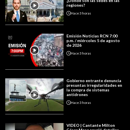
¿Dónde son las sedes en las
regiones?
Hace
3 horas
Emisión Noticias RCN 7:00
p.m. / miércoles 5 de agosto
de 2026
Hace
3 horas
Gobierno entrante denuncia
presuntas irregularidades en
la compra de sistemas
antidrones
Hace
3 horas
VIDEO | Cantante Milton
César Mesa reveló detalles