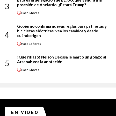
Esta es la delegación de EE. UU. que vendrá a la
3
posesión de Abelardo: ¿Estará Trump?
Hace
8 horas
Gobierno confirma nuevas reglas para patinetas y
bicicletas eléctricas: vea los cambios y desde
4
cuándo rigen
Hace
15 horas
¡Qué riflazo! Nelson Deossa le marcó un golazo al
5
Arsenal: vea la anotación
Hace
8 horas
EN VIDEO