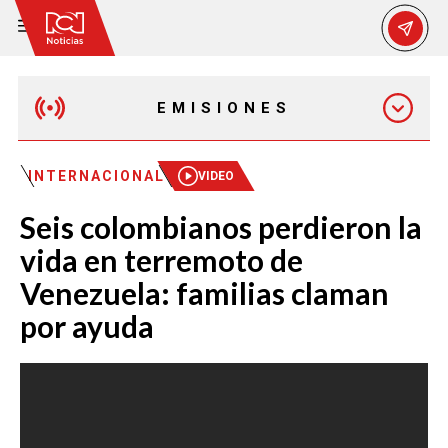
EMISIONES
MAÑANA EXPRESS
INTERNACIONAL
VIDEO
Seis colombianos perdieron la
EMISIÓN 12:30 PM
vida en terremoto de
Venezuela: familias claman
EMISIÓN 7:00 PM
por ayuda
EMISIÓN 11:30 PM