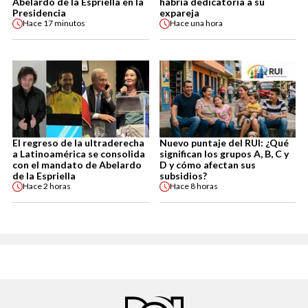
Abelardo de la Espriella en la
habría dedicatoria a su
Presidencia
expareja
Hace
17 minutos
Hace
una hora
El regreso de la ultraderecha
Nuevo puntaje del RUI: ¿Qué
a Latinoamérica se consolida
significan los grupos A, B, C y
con el mandato de Abelardo
D y cómo afectan sus
de la Espriella
subsidios?
Hace
2 horas
Hace
8 horas