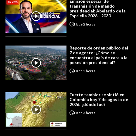
Emisión especial de
transmisión de mando
presidencial: Abelardo de la
Espriella 2026 - 2030
Hace
2 horas
Reporte de orden público del
7 de agosto: ¿Cómo se
encuentra el país de cara a la
posesión presidencial?
Hace
2 horas
Fuerte temblor se sintió en
Colombia hoy 7 de agosto de
2026: ¿dónde fue?
Hace
3 horas