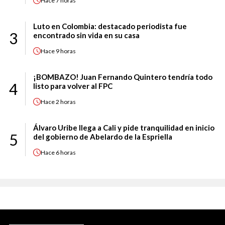
Hace
7 horas
Luto en Colombia: destacado periodista fue
3
encontrado sin vida en su casa
Hace
9 horas
¡BOMBAZO! Juan Fernando Quintero tendría todo
4
listo para volver al FPC
Hace
2 horas
Álvaro Uribe llega a Cali y pide tranquilidad en inicio
5
del gobierno de Abelardo de la Espriella
Hace
6 horas