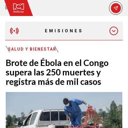
EMISIONES
MAÑANA EXPRESS
SALUD Y BIENESTAR
Brote de Ébola en el Congo
EMISIÓN 12:30 PM
supera las 250 muertes y
registra más de mil casos
EMISIÓN 7:00 PM
EMISIÓN 11:30 PM