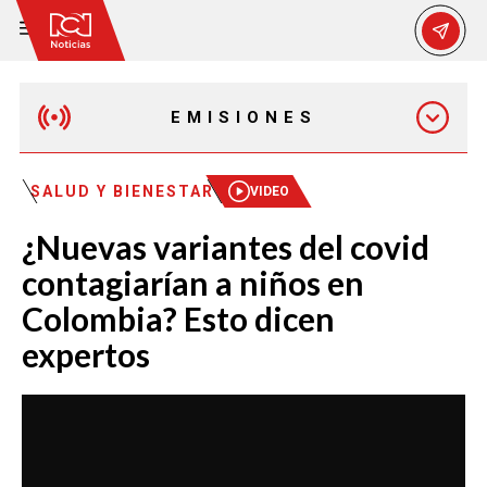
EMISIONES
EMISIÓN 12:30 PM
SALUD Y BIENESTAR
VIDEO
¿Nuevas variantes del covid
EMISIÓN 7:00 PM
contagiarían a niños en
Colombia? Esto dicen
expertos