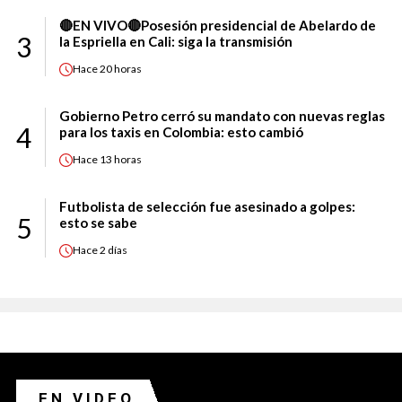
🔴EN VIVO🔴Posesión presidencial de Abelardo de
3
la Espriella en Cali: siga la transmisión
Hace
20 horas
Gobierno Petro cerró su mandato con nuevas reglas
4
para los taxis en Colombia: esto cambió
Hace
13 horas
Futbolista de selección fue asesinado a golpes:
5
esto se sabe
Hace
2 días
EN VIDEO