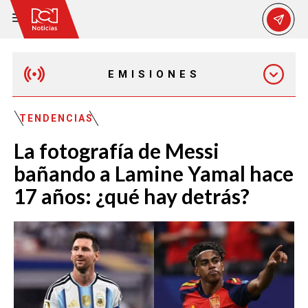
EMISIONES
MAÑANA EXPRESS
TENDENCIAS
La fotografía de Messi
EMISIÓN 12:30 PM
bañando a Lamine Yamal hace
17 años: ¿qué hay detrás?
EMISIÓN 7:00 PM
EMISIÓN 11:30 PM