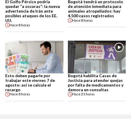
El Golfo Pérsico podría
Bogotá tendrá un protocolo
quedar “a oscuras”: la nueva
de atención inmediata para
advertencia de Irán ante
animales atropellados: hay
posibles ataques de los EE.
4.500 casos registrados
UU.
Hace
8 horas
Hace
8 horas
Esto deben pagarle por
Bogotá habilita Casas de
trabajar este viernes 7 de
Justicia para atender quejas
agosto: así se calcula el
por falta de medicamentos y
recargo
demora en consultas
Hace
8 horas
Hace
21 horas