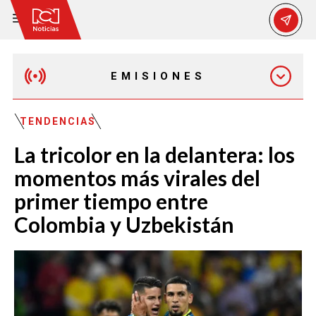
EMISIONES
MAÑANA EXPRESS
TENDENCIAS
La tricolor en la delantera: los
EMISIÓN 12:30 PM
momentos más virales del
primer tiempo entre
EMISIÓN 7:00 PM
Colombia y Uzbekistán
EMISIÓN 11:30 PM