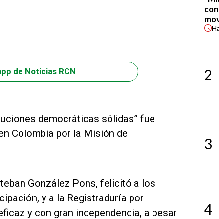
con
mov
H
2
app de Noticias RCN
tuciones democráticas sólidas” fue
 en Colombia por la Misión de
3
Esteban González Pons, felicitó a los
ipación, y a la Registraduría por
4
eficaz y con gran independencia, a pesar