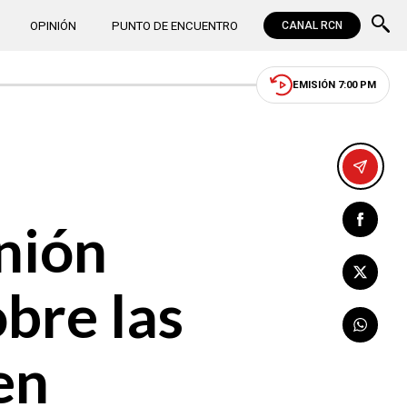
OPINIÓN
PUNTO DE ENCUENTRO
CANAL RCN
EMISIÓN 7:00 PM
nión
bre las
en