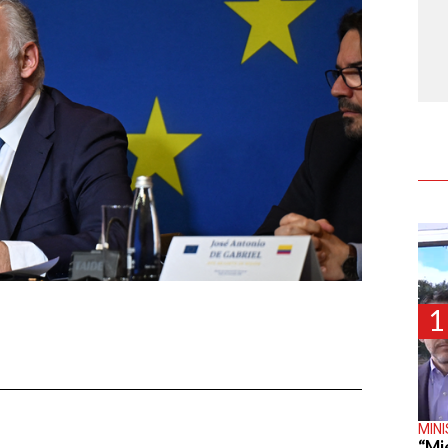
1
MIN
E
“Mi