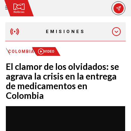
EMISIONES
MAÑANA EXPRESS
COLOMBIA
VIDEO
El clamor de los olvidados: se
EMISIÓN 12:30 PM
agrava la crisis en la entrega
de medicamentos en
EMISIÓN 7:00 PM
Colombia
EMISIÓN 11:30 PM