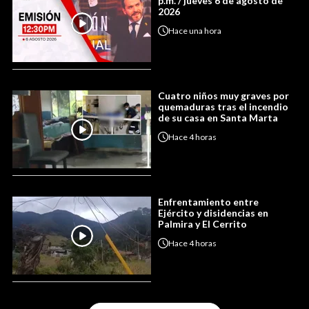
p.m. / jueves 6 de agosto de
2026
Hace
una hora
Cuatro niños muy graves por
quemaduras tras el incendio
de su casa en Santa Marta
Hace
4 horas
Enfrentamiento entre
Ejército y disidencias en
Palmira y El Cerrito
Hace
4 horas