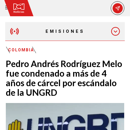
EMISIONES
MAÑANA EXPRESS
COLOMBIA
Pedro Andrés Rodríguez Melo
EMISIÓN 12:30 PM
fue condenado a más de 4
años de cárcel por escándalo
EMISIÓN 7:00 PM
de la UNGRD
EMISIÓN 11:30 PM