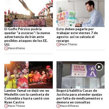
El Golfo Pérsico podría
Esto deben pagarle por
quedar “a oscuras”: la nueva
trabajar este viernes 7 de
advertencia de Irán ante
agosto: así se calcula el
posibles ataques de los EE.
recargo
UU.
Hace
7 horas
Hace
6 horas
Lamine Yamal se dejó ver en
Bogotá habilita Casas de
Medellín con la camiseta de
Justicia para atender quejas
Colombia y hasta cantó con
por falta de medicamentos y
Ryan Castro
demora en consultas
Hace
7 horas
Hace
20 horas