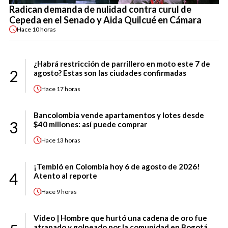
Radican demanda de nulidad contra curul de
Cepeda en el Senado y Aida Quilcué en Cámara
Hace
10 horas
¿Habrá restricción de parrillero en moto este 7 de
2
agosto? Estas son las ciudades confirmadas
Hace
17 horas
Bancolombia vende apartamentos y lotes desde
3
$40 millones: así puede comprar
Hace
13 horas
¡Tembló en Colombia hoy 6 de agosto de 2026!
4
Atento al reporte
Hace
9 horas
Video | Hombre que hurtó una cadena de oro fue
atrapado y golpeado por la comunidad en Bogotá