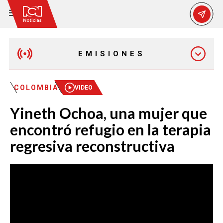
EMISIONES
MAÑANA EXPRESS
COLOMBIA
VIDEO
Yineth Ochoa, una mujer que
EMISIÓN 12:30 PM
encontró refugio en la terapia
regresiva reconstructiva
EMISIÓN 7:00 PM
EMISIÓN 11:30 PM