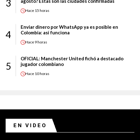
3
agosto? Estas son las ciudades confirmadas
Hace
15 horas
Enviar dinero por WhatsApp ya es posible en
4
Colombia: así funciona
Hace
9 horas
OFICIAL: Manchester United fichó a destacado
5
jugador colombiano
Hace
10 horas
EN VIDEO