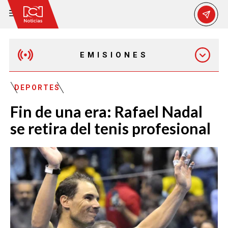
EMISIONES
MAÑANA EXPRESS
DEPORTES
Fin de una era: Rafael Nadal
EMISIÓN 12:30 PM
se retira del tenis profesional
EMISIÓN 7:00 PM
EMISIÓN 11:30 PM