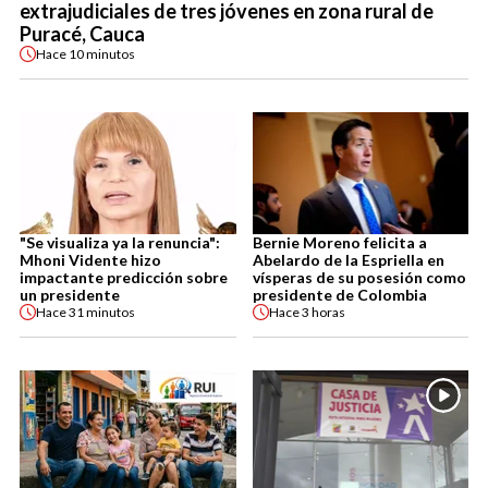
extrajudiciales de tres jóvenes en zona rural de
Puracé, Cauca
Hace
10 minutos
"Se visualiza ya la renuncia":
Bernie Moreno felicita a
Mhoni Vidente hizo
Abelardo de la Espriella en
impactante predicción sobre
vísperas de su posesión como
un presidente
presidente de Colombia
Hace
31 minutos
Hace
3 horas