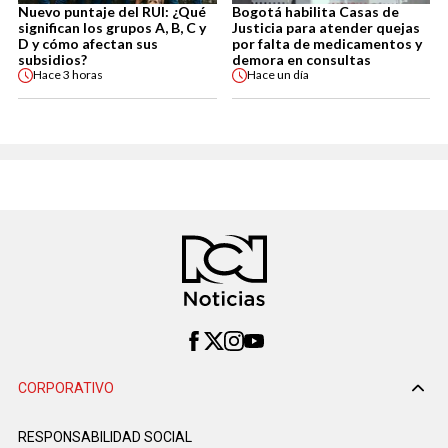
Nuevo puntaje del RUI: ¿Qué
Bogotá habilita Casas de
significan los grupos A, B, C y
Justicia para atender quejas
D y cómo afectan sus
por falta de medicamentos y
subsidios?
demora en consultas
Hace
3 horas
Hace
un día
CORPORATIVO
RESPONSABILIDAD SOCIAL