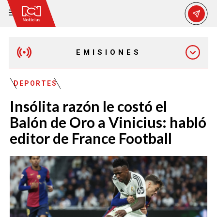
EMISIONES
MAÑANA EXPRESS
DEPORTES
Insólita razón le costó el
EMISIÓN 12:30 PM
Balón de Oro a Vinicius: habló
editor de France Football
EMISIÓN 7:00 PM
EMISIÓN 11:30 PM