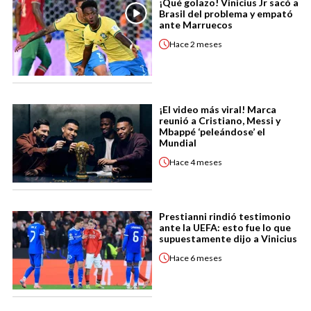
¡Qué golazo! Vinicius Jr sacó a
Brasil del problema y empató
ante Marruecos
Hace
2 meses
¡El video más viral! Marca
reunió a Cristiano, Messi y
Mbappé ‘peleándose’ el
Mundial
Hace
4 meses
Prestianni rindió testimonio
ante la UEFA: esto fue lo que
supuestamente dijo a Vinicius
Hace
6 meses