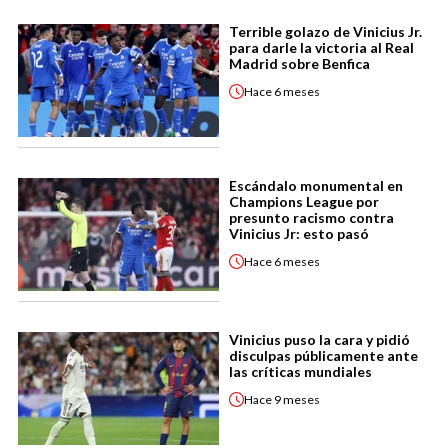
Terrible golazo de Vinicius Jr.
para darle la victoria al Real
Madrid sobre Benfica
Hace
6 meses
Escándalo monumental en
Champions League por
presunto racismo contra
Vinicius Jr: esto pasó
Hace
6 meses
Vinicius puso la cara y pidió
disculpas públicamente ante
las críticas mundiales
Hace
9 meses