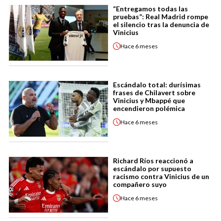
“Entregamos todas las
pruebas”: Real Madrid rompe
el silencio tras la denuncia de
Vinicius
Hace
6 meses
Escándalo total: durísimas
frases de Chilavert sobre
Vinicius y Mbappé que
encendieron polémica
Hace
6 meses
Richard Ríos reaccionó a
escándalo por supuesto
racismo contra Vinicius de un
compañero suyo
Hace
6 meses