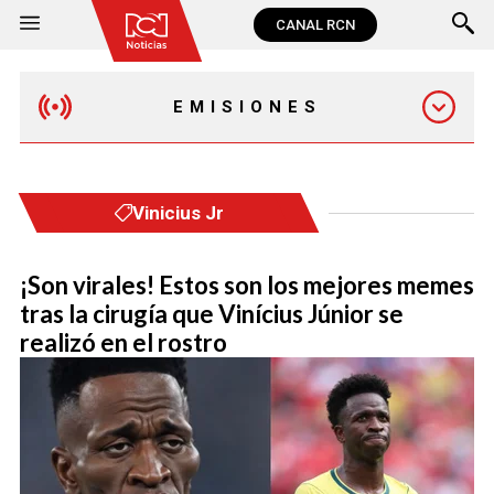
CANAL RCN
EMISIONES
MAÑANA EXPRESS
Vinicius Jr
EMISIÓN 12:30 PM
¡Son virales! Estos son los mejores memes
tras la cirugía que Vinícius Júnior se
EMISIÓN 7:00 PM
realizó en el rostro
EMISIÓN 11:30 PM