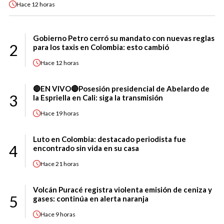
Hace
12 horas
Gobierno Petro cerró su mandato con nuevas reglas
2
para los taxis en Colombia: esto cambió
Hace
12 horas
🔴EN VIVO🔴Posesión presidencial de Abelardo de
3
la Espriella en Cali: siga la transmisión
Hace
19 horas
Luto en Colombia: destacado periodista fue
4
encontrado sin vida en su casa
Hace
21 horas
Volcán Puracé registra violenta emisión de ceniza y
5
gases: continúa en alerta naranja
Hace
9 horas