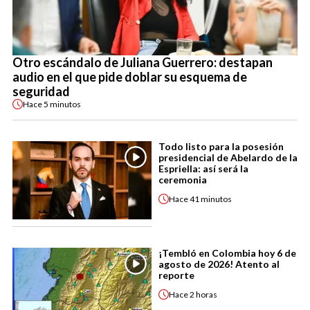
Otro escándalo de Juliana Guerrero: destapan
audio en el que pide doblar su esquema de
seguridad
Hace
5 minutos
Todo listo para la posesión
presidencial de Abelardo de la
Espriella: así será la
ceremonia
Hace
41 minutos
¡Tembló en Colombia hoy 6 de
agosto de 2026! Atento al
reporte
Hace
2 horas