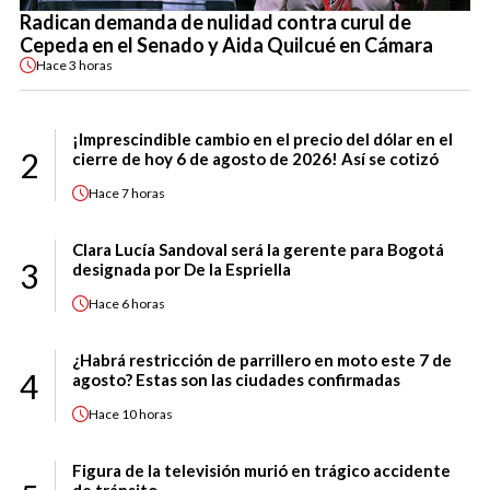
Radican demanda de nulidad contra curul de
Cepeda en el Senado y Aida Quilcué en Cámara
Hace
3 horas
¡Imprescindible cambio en el precio del dólar en el
2
cierre de hoy 6 de agosto de 2026! Así se cotizó
Hace
7 horas
Clara Lucía Sandoval será la gerente para Bogotá
3
designada por De la Espriella
Hace
6 horas
¿Habrá restricción de parrillero en moto este 7 de
4
agosto? Estas son las ciudades confirmadas
Hace
10 horas
Figura de la televisión murió en trágico accidente