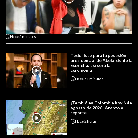
Hace
5 minutos
Todo listo para la posesión
presidencial de Abelardo de la
Espriella: así será la
ceremonia
Hace
41 minutos
¡Tembló en Colombia hoy 6 de
agosto de 2026! Atento al
reporte
Hace
2 horas