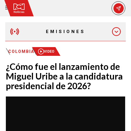
EMISIONES
MAÑANA EXPRESS
COLOMBIA
VIDEO
¿Cómo fue el lanzamiento de
EMISIÓN 12:30 PM
Miguel Uribe a la candidatura
presidencial de 2026?
EMISIÓN 7:00 PM
EMISIÓN 11:30 PM