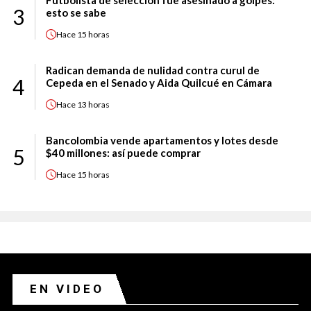
Futbolista de selección fue asesinado a golpes:
3
esto se sabe
Hace
15 horas
Radican demanda de nulidad contra curul de
4
Cepeda en el Senado y Aida Quilcué en Cámara
Hace
13 horas
Bancolombia vende apartamentos y lotes desde
5
$40 millones: así puede comprar
Hace
15 horas
EN VIDEO