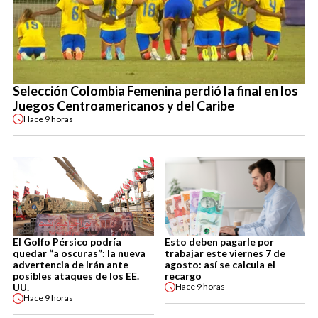
Selección Colombia Femenina perdió la final en los
Juegos Centroamericanos y del Caribe
Hace
9 horas
El Golfo Pérsico podría
Esto deben pagarle por
quedar “a oscuras”: la nueva
trabajar este viernes 7 de
advertencia de Irán ante
agosto: así se calcula el
posibles ataques de los EE.
recargo
UU.
Hace
9 horas
Hace
9 horas