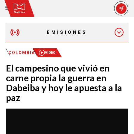
EMISIONES
MAÑANA EXPRESS
COLOMBIA
VIDEO
El campesino que vivió en
EMISIÓN 12:30 PM
carne propia la guerra en
Dabeiba y hoy le apuesta a la
EMISIÓN 7:00 PM
paz
EMISIÓN 11:30 PM