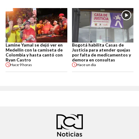
Lamine Yamal se dejó ver en
Bogotá habilita Casas de
Medellín con la camiseta de
Justicia para atender quejas
Colombia y hasta cantó con
por falta de medicamentos y
Ryan Castro
demora en consultas
Hace
9 horas
Hace
un día