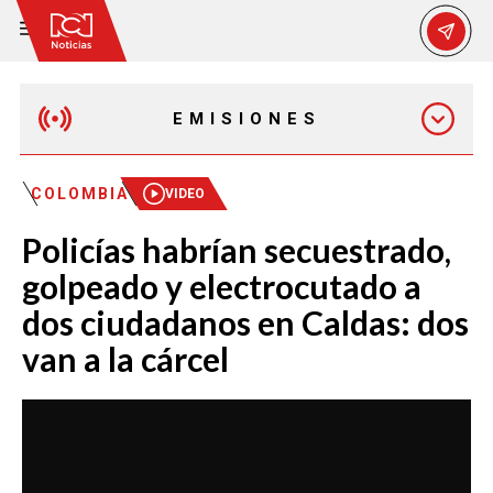
EMISIONES
MAÑANA EXPRESS
COLOMBIA
VIDEO
Policías habrían secuestrado,
EMISIÓN 12:30 PM
golpeado y electrocutado a
dos ciudadanos en Caldas: dos
EMISIÓN 7:00 PM
van a la cárcel
EMISIÓN 11:30 PM