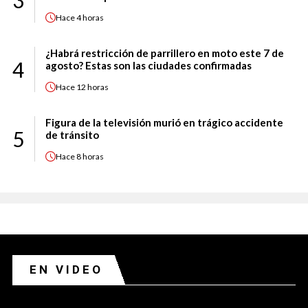
3
Hace
4 horas
¿Habrá restricción de parrillero en moto este 7 de
4
agosto? Estas son las ciudades confirmadas
Hace
12 horas
Figura de la televisión murió en trágico accidente
5
de tránsito
Hace
8 horas
EN VIDEO