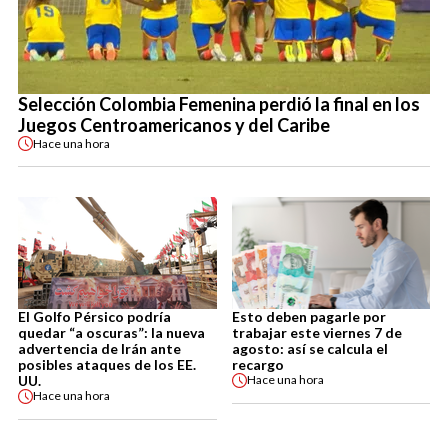
Selección Colombia Femenina perdió la final en los
Juegos Centroamericanos y del Caribe
Hace
una hora
El Golfo Pérsico podría
Esto deben pagarle por
quedar “a oscuras”: la nueva
trabajar este viernes 7 de
advertencia de Irán ante
agosto: así se calcula el
posibles ataques de los EE.
recargo
UU.
Hace
una hora
Hace
una hora