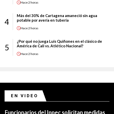
Hace
2 horas
Más del 30% de Cartagena amaneció sin agua
4
potable por avería en tubería
Hace
2 horas
¿Por qué no juega Luis Quiñones en el clásico de
5
América de Cali vs. Atlético Nacional?
Hace
2 horas
EN VIDEO
Funcionarios del Inpec solicitan medidas