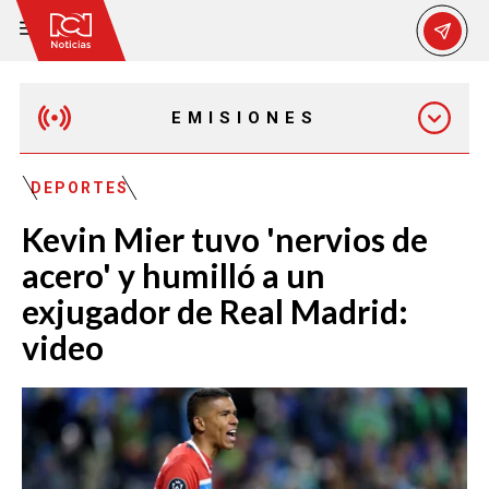
EMISIONES
EMISIÓN 12:30 PM
DEPORTES
Kevin Mier tuvo 'nervios de
EMISIÓN 7:00 PM
acero' y humilló a un
exjugador de Real Madrid:
video