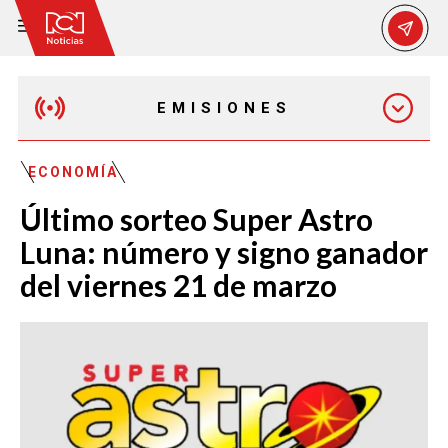
EMISIONES
MAÑANA EXPRESS
ECONOMÍA
Último sorteo Super Astro
EMISIÓN 12:30 PM
Luna: número y signo ganador
del viernes 21 de marzo
EMISIÓN 7:00 PM
EMISIÓN 11:30 PM