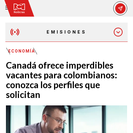
EMISIONES
EMISIÓN 12:30 PM
ECONOMÍA
Canadá ofrece imperdibles
EMISIÓN 7:00 PM
vacantes para colombianos:
conozca los perfiles que
solicitan