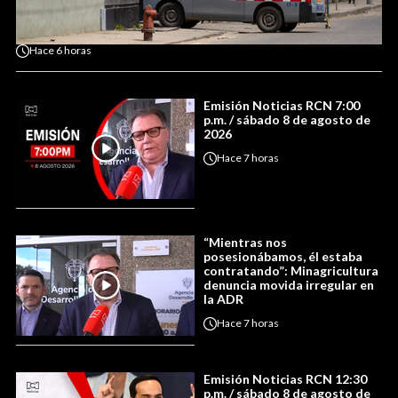
Hace
6 horas
Emisión Noticias RCN 7:00
p.m. / sábado 8 de agosto de
2026
Hace
7 horas
“Mientras nos
posesionábamos, él estaba
contratando”: Minagricultura
denuncia movida irregular en
la ADR
Hace
7 horas
Emisión Noticias RCN 12:30
p.m. / sábado 8 de agosto de