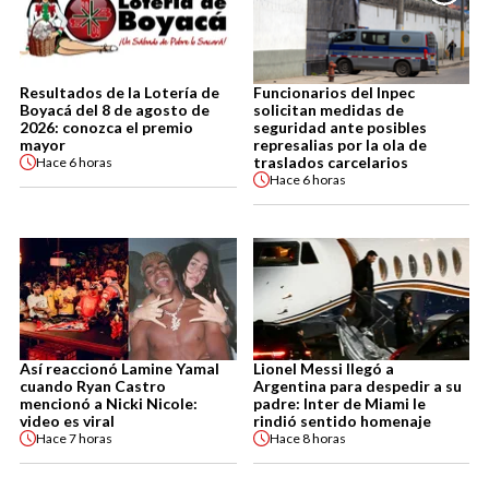
Resultados de la Lotería de
Funcionarios del Inpec
Boyacá del 8 de agosto de
solicitan medidas de
2026: conozca el premio
seguridad ante posibles
mayor
represalias por la ola de
traslados carcelarios
Hace
6 horas
Hace
6 horas
Así reaccionó Lamine Yamal
Lionel Messi llegó a
cuando Ryan Castro
Argentina para despedir a su
mencionó a Nicki Nicole:
padre: Inter de Miami le
video es viral
rindió sentido homenaje
Hace
7 horas
Hace
8 horas