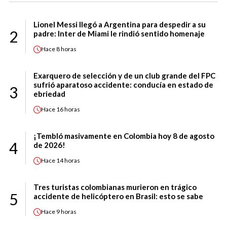
Lionel Messi llegó a Argentina para despedir a su
2
padre: Inter de Miami le rindió sentido homenaje
Hace
8 horas
Exarquero de selección y de un club grande del FPC
sufrió aparatoso accidente: conducía en estado de
3
ebriedad
Hace
16 horas
¡Tembló masivamente en Colombia hoy 8 de agosto
4
de 2026!
Hace
14 horas
Tres turistas colombianas murieron en trágico
5
accidente de helicóptero en Brasil: esto se sabe
Hace
9 horas