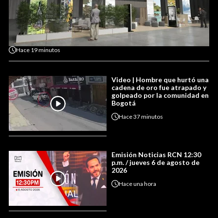
Hace
19 minutos
Video | Hombre que hurtó una
cadena de oro fue atrapado y
golpeado por la comunidad en
Bogotá
Hace
37 minutos
Emisión Noticias RCN 12:30
p.m. / jueves 6 de agosto de
2026
Hace
una hora