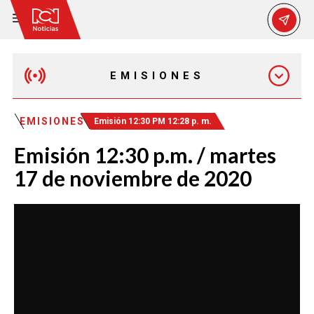
EMISIONES
MAÑANA EXPRESS
EMISIONES
Emisión 12:30 PM 12:28 p. m.
Emisión 12:30 p.m. / martes
EMISIÓN 12:30 PM
17 de noviembre de 2020
EMISIÓN 7:00 PM
EMISIÓN 11:30 PM