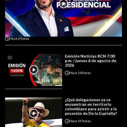
Hace
2 horas
Emisión Noticias RCN 7:00
p.m. / jueves 6 de agosto de
2026
Hace
14 horas
¿Qué delegaciones ya se
encuentran en territorio
colombiano para asistir a la
posesión de De la Espriella?
Hace
15 horas