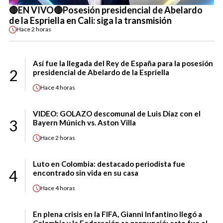
🔴EN VIVO🔴Posesión presidencial de Abelardo
de la Espriella en Cali: siga la transmisión
Hace
2 horas
Así fue la llegada del Rey de España para la posesión
2
presidencial de Abelardo de la Espriella
Hace
4 horas
VIDEO: GOLAZO descomunal de Luis Díaz con el
3
Bayern Múnich vs. Aston Villa
Hace
2 horas
Luto en Colombia: destacado periodista fue
4
encontrado sin vida en su casa
Hace
4 horas
En plena crisis en la FIFA, Gianni Infantino llegó a
Colombia y la Federación se pronunció: este fue el