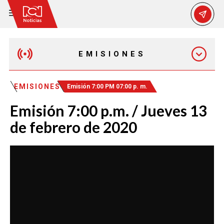
EMISIONES
MAÑANA EXPRESS
EMISIONES
Emisión 7:00 PM 07:00 p. m.
Emisión 7:00 p.m. / Jueves 13
EMISIÓN 12:30 PM
de febrero de 2020
EMISIÓN 7:00 PM
EMISIÓN 11:30 PM