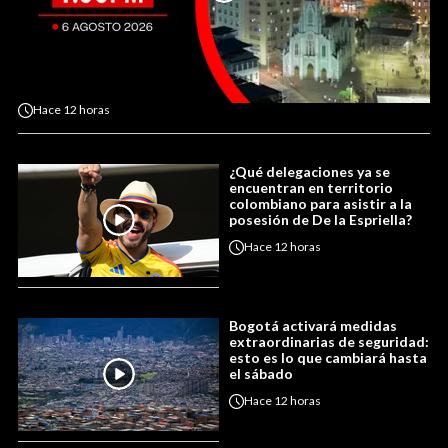
Hace
12 horas
¿Qué delegaciones ya se
encuentran en territorio
colombiano para asistir a la
posesión de De la Espriella?
Hace
12 horas
Bogotá activará medidas
extraordinarias de seguridad:
esto es lo que cambiará hasta
el sábado
Hace
12 horas