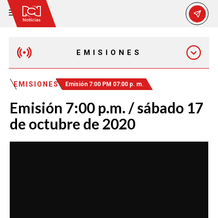
EMISIONES
MAÑANA EXPRESS
EMISIONES
Emisión 7:00 PM 07:00 p. m.
Emisión 7:00 p.m. / sábado 17
EMISIÓN 12:30 PM
de octubre de 2020
EMISIÓN 7:00 PM
EMISIÓN 11:30 PM