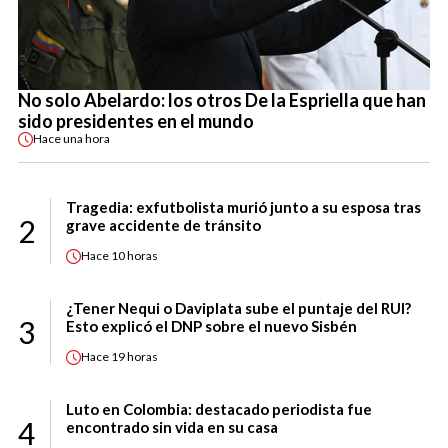
No solo Abelardo: los otros De la Espriella que han
sido presidentes en el mundo
Hace
una hora
Tragedia: exfutbolista murió junto a su esposa tras
2
grave accidente de tránsito
Hace
10 horas
¿Tener Nequi o Daviplata sube el puntaje del RUI?
3
Esto explicó el DNP sobre el nuevo Sisbén
Hace
19 horas
Luto en Colombia: destacado periodista fue
4
encontrado sin vida en su casa