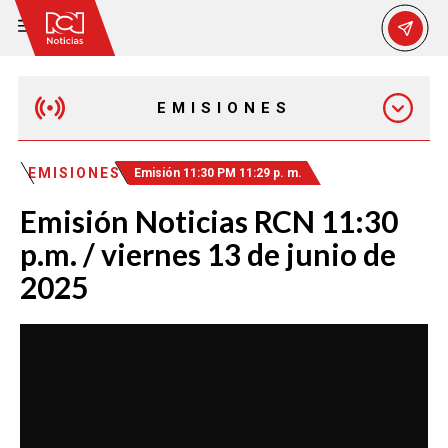
EMISIONES
MAÑANA EXPRESS
EMISIONES
Emisión 11:30 PM 11:29 p. m.
Emisión Noticias RCN 11:30
EMISIÓN 12:30 PM
p.m. / viernes 13 de junio de
2025
EMISIÓN 7:00 PM
EMISIÓN 11:30 PM