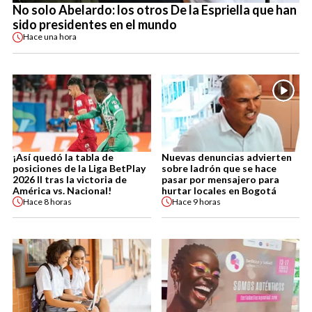
No solo Abelardo: los otros De la Espriella que han
sido presidentes en el mundo
Hace
una hora
¡Así quedó la tabla de
Nuevas denuncias advierten
posiciones de la Liga BetPlay
sobre ladrón que se hace
2026 II tras la victoria de
pasar por mensajero para
América vs. Nacional!
hurtar locales en Bogotá
Hace
8 horas
Hace
9 horas