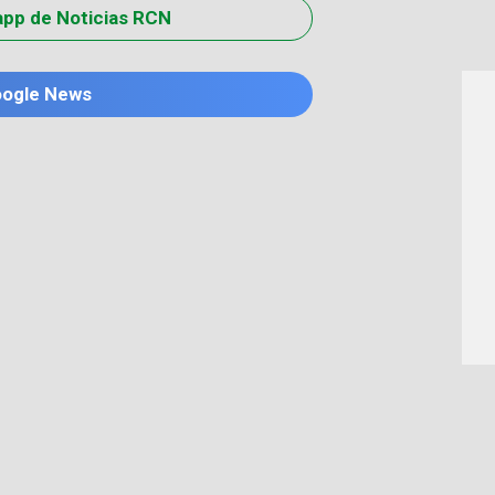
app de Noticias RCN
oogle News