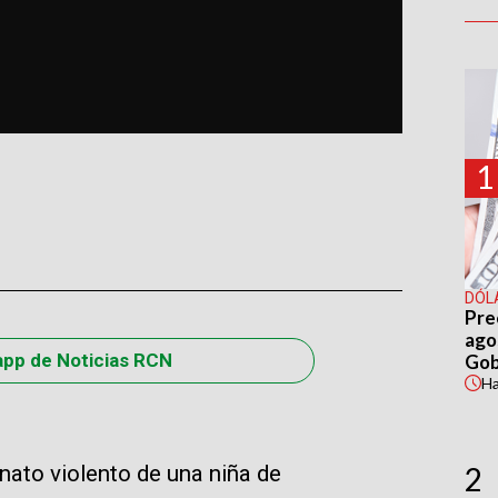
1
DÓL
Pre
agos
app de Noticias RCN
Gob
H
ato violento de una niña de
2