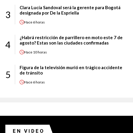
Clara Lucía Sandoval será la gerente para Bogotá
3
designada por De la Espriella
Hace
6 horas
¿Habrá restricción de parrillero en moto este 7 de
4
agosto? Estas son las ciudades confirmadas
Hace
10 horas
Figura de la televisión murió en trágico accidente
5
de tránsito
Hace
6 horas
EN VIDEO