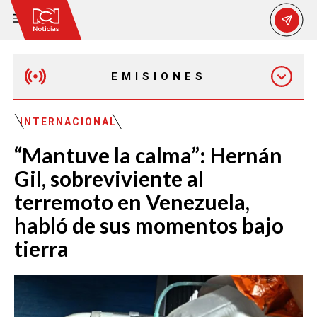
EMISIONES
MAÑANA EXPRESS
INTERNACIONAL
“Mantuve la calma”: Hernán
EMISIÓN 12:30 PM
Gil, sobreviviente al
terremoto en Venezuela,
EMISIÓN 7:00 PM
habló de sus momentos bajo
tierra
EMISIÓN 11:30 PM