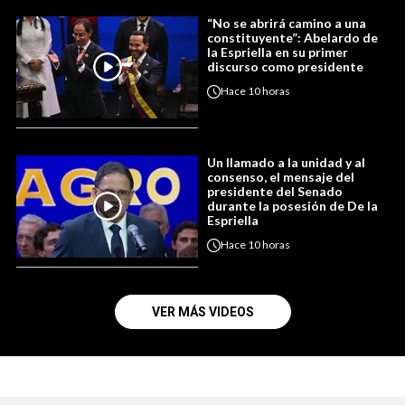
“No se abrirá camino a una
constituyente”: Abelardo de
la Espriella en su primer
discurso como presidente
Hace
10 horas
Un llamado a la unidad y al
consenso, el mensaje del
presidente del Senado
durante la posesión de De la
Espriella
Hace
10 horas
VER MÁS VIDEOS