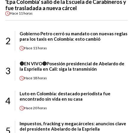
'Epa Colombia' salió de la Escuela de Carabineros y
fue trasladada a nueva cárcel
Hace
11 horas
Gobierno Petro cerró su mandato con nuevas reglas
2
para los taxis en Colombia: esto cambió
Hace
11 horas
🔴EN VIVO🔴Posesión presidencial de Abelardo de
3
la Espriella en Cali: siga la transmisión
Hace
18 horas
Luto en Colombia: destacado periodista fue
4
encontrado sin vida en su casa
Hace
20 horas
Impuestos, fracking y megacárceles: anuncios clave
5
del presidente Abelardo de la Espriella