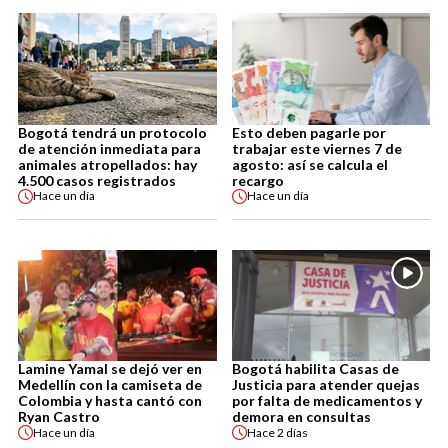
Bogotá tendrá un protocolo
Esto deben pagarle por
de atención inmediata para
trabajar este viernes 7 de
animales atropellados: hay
agosto: así se calcula el
4.500 casos registrados
recargo
Hace
un día
Hace
un día
Lamine Yamal se dejó ver en
Bogotá habilita Casas de
Medellín con la camiseta de
Justicia para atender quejas
Colombia y hasta cantó con
por falta de medicamentos y
Ryan Castro
demora en consultas
Hace
un día
Hace
2 días