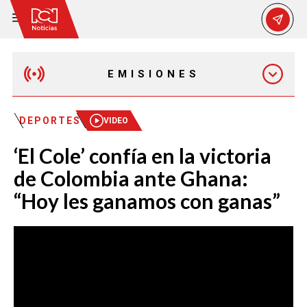
EMISIONES
EMISIÓN 12:30 PM
DEPORTES
VIDEO
‘El Cole’ confía en la victoria
EMISIÓN 7:00 PM
de Colombia ante Ghana:
“Hoy les ganamos con ganas”