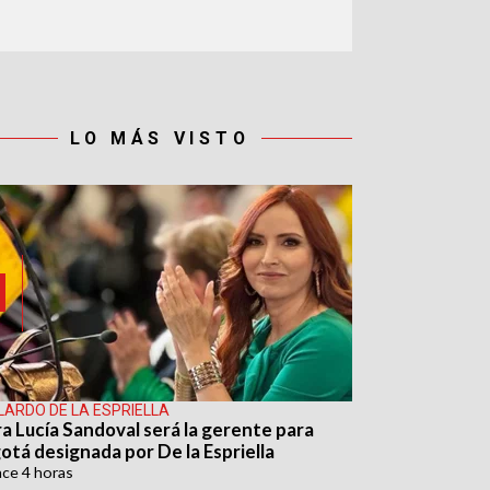
LO MÁS VISTO
LARDO DE LA ESPRIELLA
ra Lucía Sandoval será la gerente para
otá designada por De la Espriella
ace
4 horas