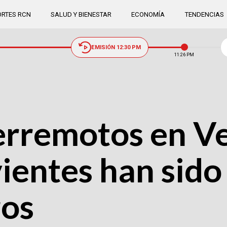
RTES RCN
SALUD Y BIENESTAR
ECONOMÍA
TENDENCIAS
EMISIÓN 12:30 PM
11:26 PM
terremotos en V
ientes han sido
ros