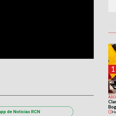
1
ABE
Cla
Bog
app de Noticias RCN
H