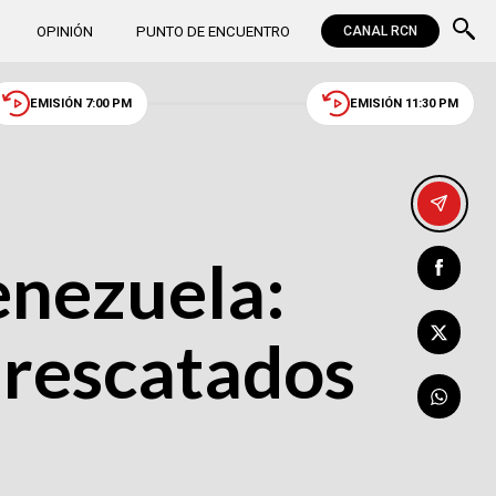
OPINIÓN
PUNTO DE ENCUENTRO
CANAL RCN
EMISIÓN 7:00 PM
EMISIÓN 11:30 PM
enezuela:
 rescatados