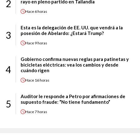
2
rayo en pleno partido en Tailandia
Hace
6 horas
Esta es la delegación de EE. UU. que vendrá a la
3
posesión de Abelardo: ¿Estará Trump?
Hace
9 horas
Gobierno confirma nuevas reglas para patinetas y
bicicletas eléctricas: vea los cambios y desde
4
cuándo rigen
Hace
16 horas
Auditor le responde a Petro por afirmaciones de
5
supuesto fraude: “No tiene fundamento”
Hace
7 horas