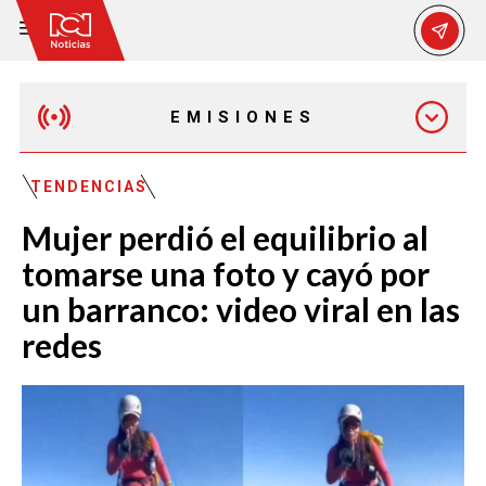
EMISIONES
MAÑANA EXPRESS
TENDENCIAS
Mujer perdió el equilibrio al
EMISIÓN 12:30 PM
tomarse una foto y cayó por
un barranco: video viral en las
EMISIÓN 7:00 PM
redes
EMISIÓN 11:30 PM