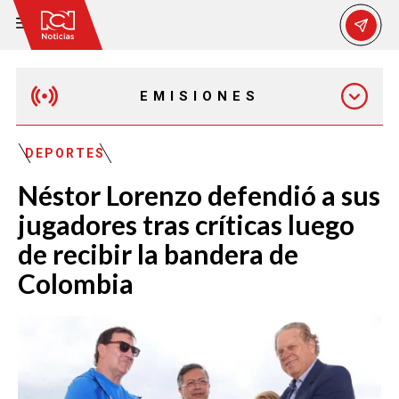
EMISIONES
MAÑANA EXPRESS
DEPORTES
Néstor Lorenzo defendió a sus
EMISIÓN 12:30 PM
jugadores tras críticas luego
de recibir la bandera de
EMISIÓN 7:00 PM
Colombia
EMISIÓN 11:30 PM