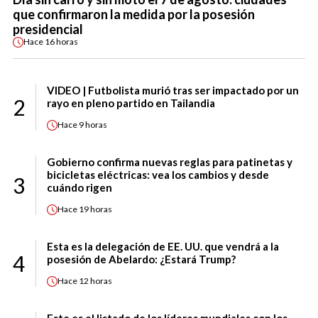
que confirmaron la medida por la posesión
presidencial
Hace
16 horas
VIDEO | Futbolista murió tras ser impactado por un
2
rayo en pleno partido en Tailandia
Hace
9 horas
Gobierno confirma nuevas reglas para patinetas y
bicicletas eléctricas: vea los cambios y desde
3
cuándo rigen
Hace
19 horas
Esta es la delegación de EE. UU. que vendrá a la
4
posesión de Abelardo: ¿Estará Trump?
Hace
12 horas
Este es el listado de los líderes mundiales con los