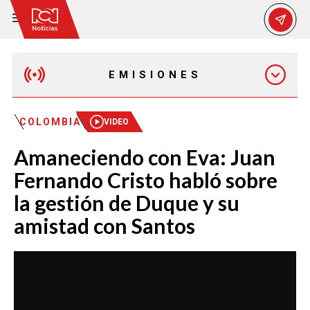
EMISIONES
MAÑANA EXPRESS
COLOMBIA
VIDEO
Amaneciendo con Eva: Juan
EMISIÓN 12:30 PM
Fernando Cristo habló sobre
la gestión de Duque y su
EMISIÓN 7:00 PM
amistad con Santos
EMISIÓN 11:30 PM