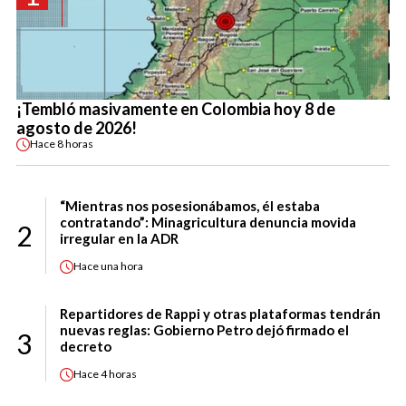
¡Tembló masivamente en Colombia hoy 8 de
agosto de 2026!
Hace
8 horas
“Mientras nos posesionábamos, él estaba
contratando”: Minagricultura denuncia movida
2
irregular en la ADR
Hace
una hora
Repartidores de Rappi y otras plataformas tendrán
nuevas reglas: Gobierno Petro dejó firmado el
3
decreto
Hace
4 horas