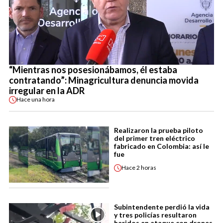
“Mientras nos posesionábamos, él estaba
contratando”: Minagricultura denuncia movida
irregular en la ADR
Hace
una hora
Realizaron la prueba piloto
del primer tren eléctrico
fabricado en Colombia: así le
fue
Hace
2 horas
Subintendente perdió la vida
y tres policías resultaron
heridos en ataque con drones