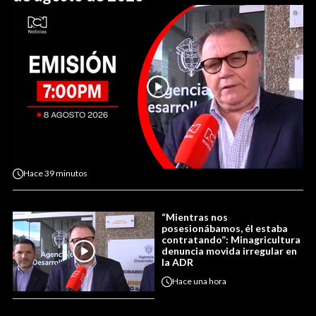
Hace
39 minutos
“Mientras nos
posesionábamos, él estaba
contratando”: Minagricultura
denuncia movida irregular en
la ADR
Hace
una hora