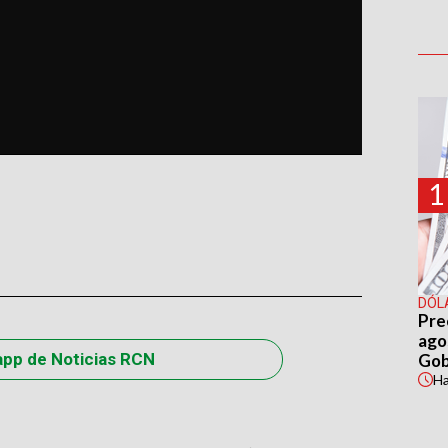
1
DÓL
Pre
agos
app de Noticias RCN
Gob
H