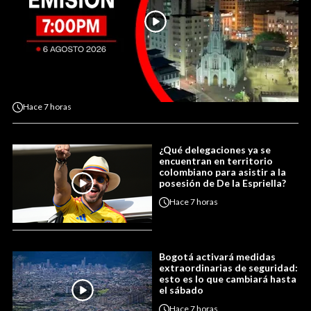
Hace
7 horas
¿Qué delegaciones ya se
encuentran en territorio
colombiano para asistir a la
posesión de De la Espriella?
Hace
7 horas
Bogotá activará medidas
extraordinarias de seguridad:
esto es lo que cambiará hasta
el sábado
Hace
7 horas