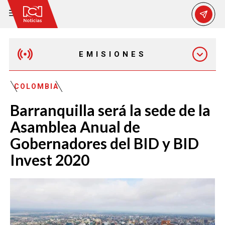
EMISIONES
MAÑANA EXPRESS
COLOMBIA
Barranquilla será la sede de la
EMISIÓN 12:30 PM
Asamblea Anual de
Gobernadores del BID y BID
EMISIÓN 7:00 PM
Invest 2020
EMISIÓN 11:30 PM