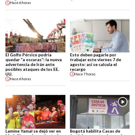
Hace
6 horas
El Golfo Pérsico podría
Esto deben pagarle por
quedar “a oscuras”: la nueva
trabajar este viernes 7 de
advertencia de Irán ante
agosto: así se calcula el
posibles ataques de los EE.
recargo
UU.
Hace
7 horas
Hace
6 horas
Lamine Yamal se dejó ver en
Bogotá habilita Casas de