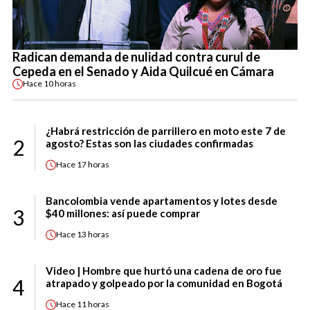
Radican demanda de nulidad contra curul de
Cepeda en el Senado y Aida Quilcué en Cámara
Hace
10 horas
¿Habrá restricción de parrillero en moto este 7 de
2
agosto? Estas son las ciudades confirmadas
Hace
17 horas
Bancolombia vende apartamentos y lotes desde
3
$40 millones: así puede comprar
Hace
13 horas
Video | Hombre que hurtó una cadena de oro fue
4
atrapado y golpeado por la comunidad en Bogotá
Hace
11 horas