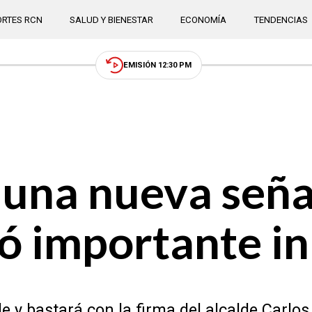
RTES RCN
SALUD Y BIENESTAR
ECONOMÍA
TENDENCIAS
EMISIÓN 12:30 PM
una nueva seña
 importante ini
de y bastará con la firma del alcalde Carlo