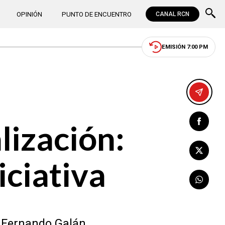
OPINIÓN
PUNTO DE ENCUENTRO
CANAL RCN
EMISIÓN 7:00 PM
lización:
ciativa
s Fernando Galán.