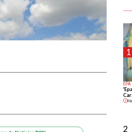
1
EPA
'Epa
Car
H
2