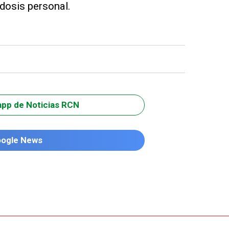
 dosis personal.
app de Noticias RCN
oogle News