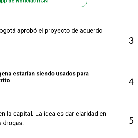
app de Noticias RCN
Bogotá aprobó el proyecto de acuerdo
3
gena estarían siendo usados para
4
rito
n la capital. La idea es dar claridad en
5
e drogas.