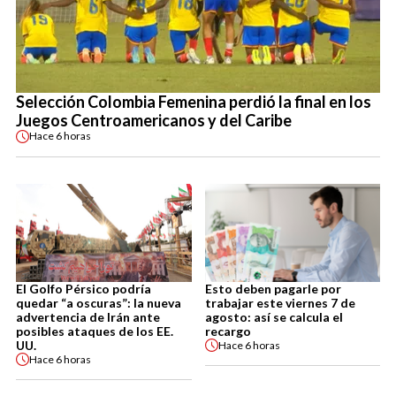
Selección Colombia Femenina perdió la final en los
Juegos Centroamericanos y del Caribe
Hace
6 horas
El Golfo Pérsico podría
Esto deben pagarle por
quedar “a oscuras”: la nueva
trabajar este viernes 7 de
advertencia de Irán ante
agosto: así se calcula el
posibles ataques de los EE.
recargo
UU.
Hace
6 horas
Hace
6 horas