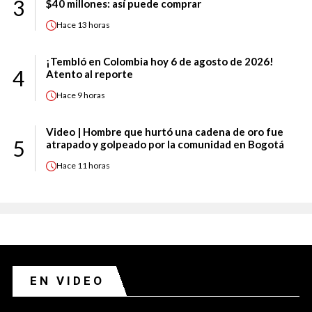
3
$40 millones: así puede comprar
Hace
13 horas
¡Tembló en Colombia hoy 6 de agosto de 2026!
4
Atento al reporte
Hace
9 horas
Video | Hombre que hurtó una cadena de oro fue
5
atrapado y golpeado por la comunidad en Bogotá
Hace
11 horas
EN VIDEO