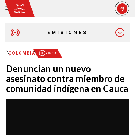
EMISIONES
MAÑANA EXPRESS
COLOMBIA
VIDEO
Denuncian un nuevo
EMISIÓN 12:30 PM
asesinato contra miembro de
comunidad indígena en Cauca
EMISIÓN 7:00 PM
EMISIÓN 11:30 PM