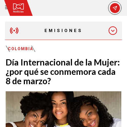
EMISIONES
MAÑANA EXPRESS
COLOMBIA
Día Internacional de la Mujer:
EMISIÓN 12:30 PM
¿por qué se conmemora cada
8 de marzo?
EMISIÓN 7:00 PM
EMISIÓN 11:30 PM