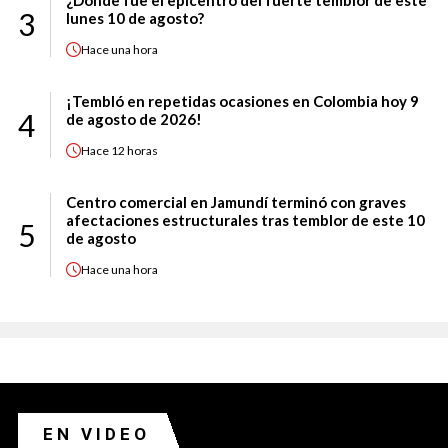
¿Dónde fue el epicentro del fuerte temblor de este
3
lunes 10 de agosto?
Hace
una hora
¡Tembló en repetidas ocasiones en Colombia hoy 9
4
de agosto de 2026!
Hace
12 horas
Centro comercial en Jamundí terminó con graves
afectaciones estructurales tras temblor de este 10
5
de agosto
Hace
una hora
EN VIDEO