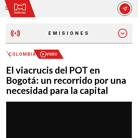
EMISIONES
MAÑANA EXPRESS
COLOMBIA
VIDEO
El viacrucis del POT en
EMISIÓN 12:30 PM
Bogotá: un recorrido por una
necesidad para la capital
EMISIÓN 7:00 PM
EMISIÓN 11:30 PM