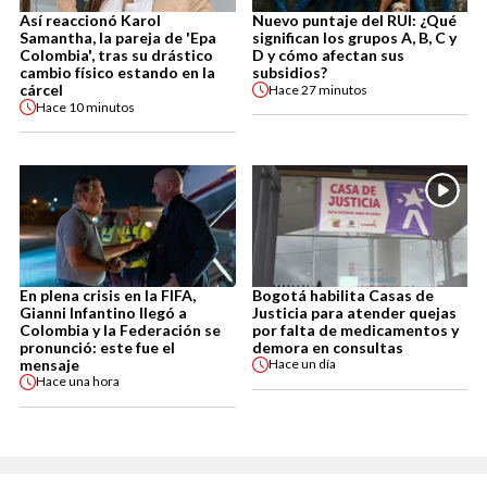
Así reaccionó Karol
Nuevo puntaje del RUI: ¿Qué
Samantha, la pareja de 'Epa
significan los grupos A, B, C y
Colombia', tras su drástico
D y cómo afectan sus
cambio físico estando en la
subsidios?
cárcel
Hace
27 minutos
Hace
10 minutos
En plena crisis en la FIFA,
Bogotá habilita Casas de
Gianni Infantino llegó a
Justicia para atender quejas
Colombia y la Federación se
por falta de medicamentos y
pronunció: este fue el
demora en consultas
mensaje
Hace
un día
Hace
una hora