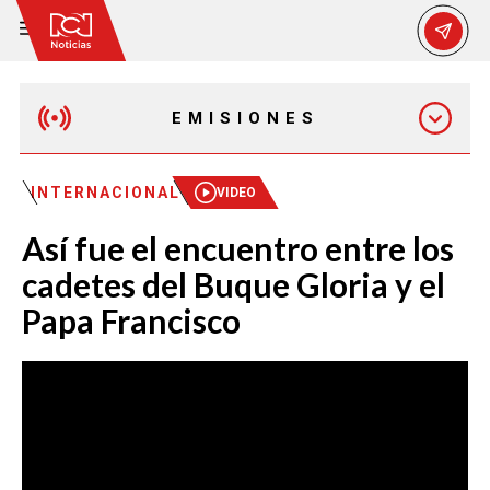
EMISIONES
MAÑANA EXPRESS
INTERNACIONAL
VIDEO
Así fue el encuentro entre los
EMISIÓN 12:30 PM
cadetes del Buque Gloria y el
Papa Francisco
EMISIÓN 7:00 PM
EMISIÓN 11:30 PM