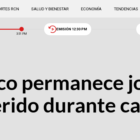
RTES RCN
SALUD Y BIENESTAR
ECONOMÍA
TENDENCIAS
EMISIÓN 12:30 PM
3:51 PM
ico permanece j
rido durante c