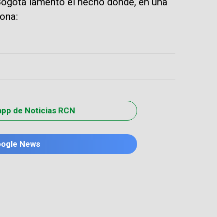
Bogotá lamentó el hecho donde, en una
sona:
app de Noticias RCN
oogle News