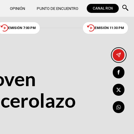
OPINIÓN
PUNTO DE ENCUENTRO
CANAL RCN
EMISIÓN 7:00 PM
EMISIÓN 11:30 PM
oven
acerolazo