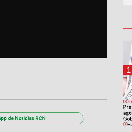
1
DÓL
Pre
agos
app de Noticias RCN
Gob
H