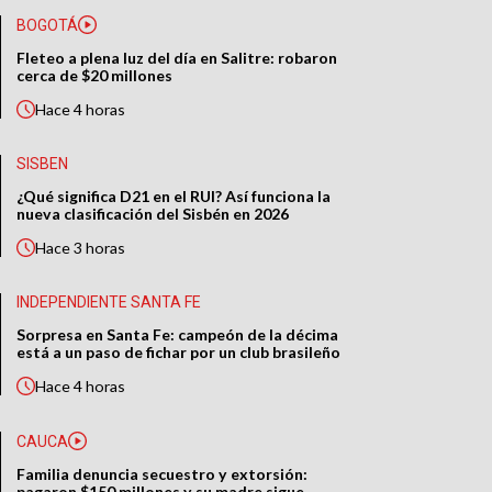
BOGOTÁ
Fleteo a plena luz del día en Salitre: robaron
cerca de $20 millones
Hace
4 horas
SISBEN
¿Qué significa D21 en el RUI? Así funciona la
nueva clasificación del Sisbén en 2026
Hace
3 horas
INDEPENDIENTE SANTA FE
Sorpresa en Santa Fe: campeón de la décima
está a un paso de fichar por un club brasileño
Hace
4 horas
CAUCA
Familia denuncia secuestro y extorsión:
pagaron $150 millones y su madre sigue