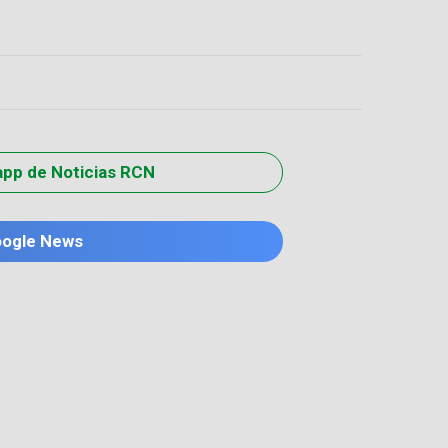
app de Noticias RCN
oogle News