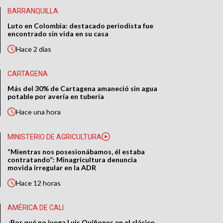
BARRANQUILLA
Luto en Colombia: destacado periodista fue
encontrado sin vida en su casa
Hace
2 días
CARTAGENA
Más del 30% de Cartagena amaneció sin agua
potable por avería en tubería
Hace
una hora
MINISTERIO DE AGRICULTURA
“Mientras nos posesionábamos, él estaba
contratando”: Minagricultura denuncia
movida irregular en la ADR
Hace
12 horas
AMÉRICA DE CALI
¿Por qué no juega Luis Quiñones en el clásico