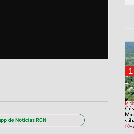
1
MIN
Cés
Min
app de Noticias RCN
sáb
H