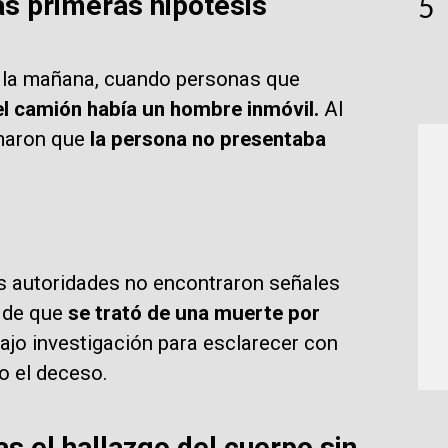
las primeras hipótesis
5
de la mañana, cuando personas que
el camión había un hombre inmóvil.
Al
rmaron que
la persona no presentaba
las autoridades no encontraron señales
s de que
se trató de una muerte por
bajo investigación para esclarecer con
o el deceso.
as el hallazgo del cuerpo sin