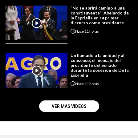
“No se abrirá camino a una
constituyente”: Abelardo de
la Espriella en su primer
discurso como presidente
Hace
11 horas
Un llamado a la unidad y al
consenso, el mensaje del
presidente del Senado
durante la posesión de De la
Espriella
Hace
11 horas
VER MÁS VIDEOS