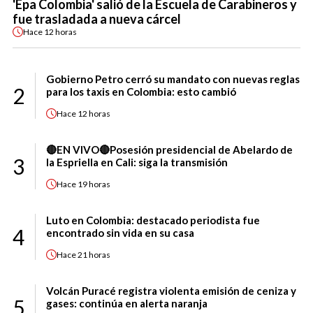
'Epa Colombia' salió de la Escuela de Carabineros y
fue trasladada a nueva cárcel
Hace
12 horas
Gobierno Petro cerró su mandato con nuevas reglas
2
para los taxis en Colombia: esto cambió
Hace
12 horas
🔴EN VIVO🔴Posesión presidencial de Abelardo de
3
la Espriella en Cali: siga la transmisión
Hace
19 horas
Luto en Colombia: destacado periodista fue
4
encontrado sin vida en su casa
Hace
21 horas
Volcán Puracé registra violenta emisión de ceniza y
5
gases: continúa en alerta naranja