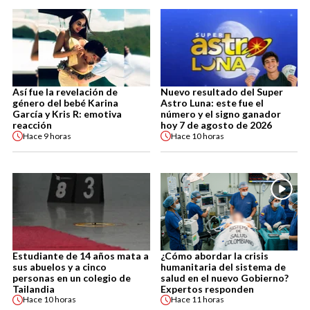
Así fue la revelación de
Nuevo resultado del Super
género del bebé Karina
Astro Luna: este fue el
García y Kris R: emotiva
número y el signo ganador
reacción
hoy 7 de agosto de 2026
Hace
9 horas
Hace
10 horas
Estudiante de 14 años mata a
¿Cómo abordar la crisis
sus abuelos y a cinco
humanitaria del sistema de
personas en un colegio de
salud en el nuevo Gobierno?
Tailandia
Expertos responden
Hace
10 horas
Hace
11 horas