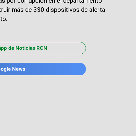
ías
por corrupción en el departamento
ruir más de 330 dispositivos de alerta
to.
app de Noticias RCN
oogle News