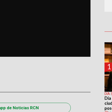
1
DÍA 
Día 
ciu
app de Noticias RCN
pos