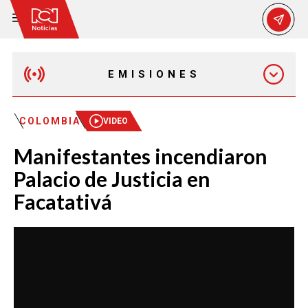
EMISIONES
EMISIÓN 12:30 PM
COLOMBIA
VIDEO
Manifestantes incendiaron
EMISIÓN 7:00 PM
Palacio de Justicia en
Facatativá