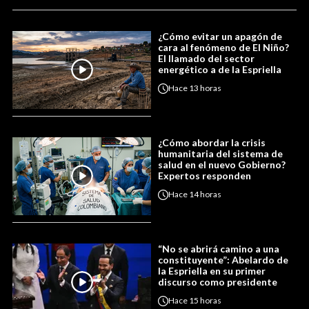
¿Cómo evitar un apagón de
cara al fenómeno de El Niño?
El llamado del sector
energético a de la Espriella
Hace
13 horas
¿Cómo abordar la crisis
humanitaria del sistema de
salud en el nuevo Gobierno?
Expertos responden
Hace
14 horas
“No se abrirá camino a una
constituyente”: Abelardo de
la Espriella en su primer
discurso como presidente
Hace
15 horas