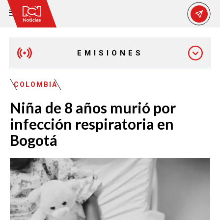
EMISIONES
MAÑANA EXPRESS
COLOMBIA
Niña de 8 años murió por
EMISIÓN 12:30 PM
infección respiratoria en
Bogotá
EMISIÓN 7:00 PM
EMISIÓN 11:30 PM