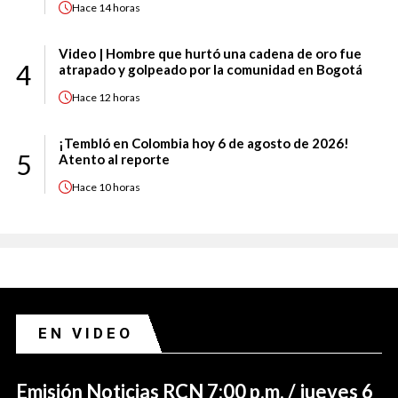
Hace
14 horas
Video | Hombre que hurtó una cadena de oro fue
4
atrapado y golpeado por la comunidad en Bogotá
Hace
12 horas
¡Tembló en Colombia hoy 6 de agosto de 2026!
5
Atento al reporte
Hace
10 horas
EN VIDEO
Emisión Noticias RCN 7:00 p.m. / jueves 6