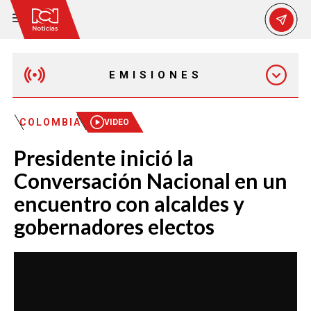
EMISIONES
EMISIÓN 12:30 PM
COLOMBIA
VIDEO
Presidente inició la
EMISIÓN 7:00 PM
Conversación Nacional en un
encuentro con alcaldes y
gobernadores electos