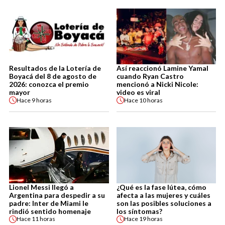
Resultados de la Lotería de
Así reaccionó Lamine Yamal
Boyacá del 8 de agosto de
cuando Ryan Castro
2026: conozca el premio
mencionó a Nicki Nicole:
mayor
video es viral
Hace
9 horas
Hace
10 horas
Lionel Messi llegó a
¿Qué es la fase lútea, cómo
Argentina para despedir a su
afecta a las mujeres y cuáles
padre: Inter de Miami le
son las posibles soluciones a
rindió sentido homenaje
los síntomas?
Hace
11 horas
Hace
19 horas