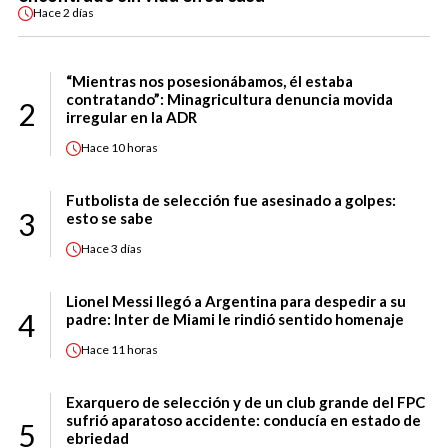
Hace
2 días
“Mientras nos posesionábamos, él estaba
contratando”: Minagricultura denuncia movida
2
irregular en la ADR
Hace
10 horas
Futbolista de selección fue asesinado a golpes:
3
esto se sabe
Hace
3 días
Lionel Messi llegó a Argentina para despedir a su
4
padre: Inter de Miami le rindió sentido homenaje
Hace
11 horas
Exarquero de selección y de un club grande del FPC
sufrió aparatoso accidente: conducía en estado de
5
ebriedad