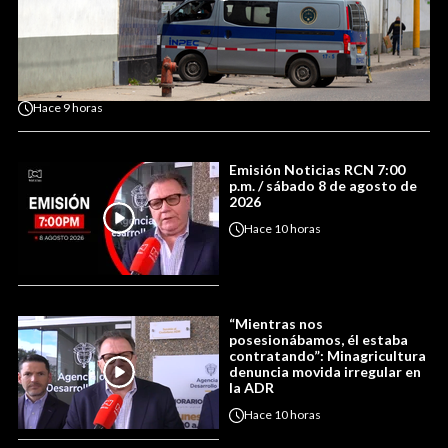
Hace
9 horas
Emisión Noticias RCN 7:00
p.m. / sábado 8 de agosto de
2026
Hace
10 horas
“Mientras nos
posesionábamos, él estaba
contratando”: Minagricultura
denuncia movida irregular en
la ADR
Hace
10 horas