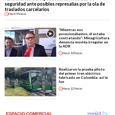
seguridad ante posibles represalias por la ola de
traslados carcelarios
Hace
9 horas
“Mientras nos
posesionábamos, él estaba
contratando”: Minagricultura
denuncia movida irregular en
la ADR
Hace
10 horas
Realizaron la prueba piloto
del primer tren eléctrico
fabricado en Colombia: así le
fue
Hace
12 horas